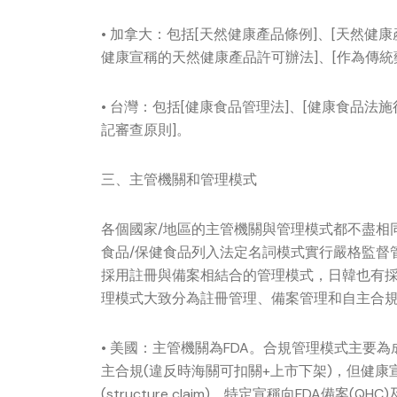
• 加拿大：包括[天然健康產品條例]、[天然健
健康宣稱的天然健康產品許可辦法]、[作為傳統
• 台灣：包括[健康食品管理法]、[健康食品法
記審查原則]。
三、主管機關和管理模式
各個國家/地區的主管機關與管理模式都不盡相
食品/保健食品列入法定名詞模式實行嚴格監督
採用註冊與備案相結合的管理模式，日韓也有
理模式大致分為註冊管理、備案管理和自主合
• 美國：主管機關為FDA。合規管理模式主要
主合規(違反時海關可扣關+上市下架)，但健康宣稱
(structure claim)、特定宣稱向FDA備案(Q