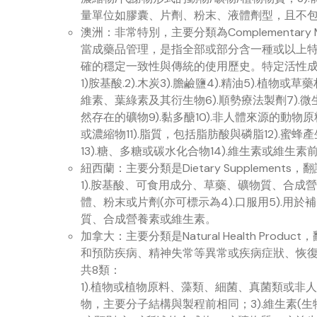
量單位如膠囊、片劑、粉末、液體劑型，且不
澳洲：非常特別，主要分類為Complementar
當成藥品管理，是指全部或部分含一種或以上
確的穩定一致性與傳統的使用歷史。特定活性
1)胺基酸.2).木炭3).膽鹼鹽4).精油5).植
維素、葉綠素及其衍生物6).順勢療法製劑7).微
然存在的礦物9).黏多醣10).非人體來源的
或濃縮物11).脂質，包括脂肪酸與磷脂12).
13).糖、多糖或碳水化合物14).維生素或維生素
紐西蘭：主要分類是Dietary Supplement
1).胺基酸、可食用成分、草藥、礦物質、合成營
體、粉末或片劑(亦可標示為4).口服用5).
質、合成營養素或維生素。
加拿大：主要分類是Natural Health Pr
和預防疾病、精神失常等異常或疾病症狀、恢
共8類：
1).植物或植物原料、藻類、細菌、真菌類或非人
物，主要分子結構與製程前相同；3).維生素(生物