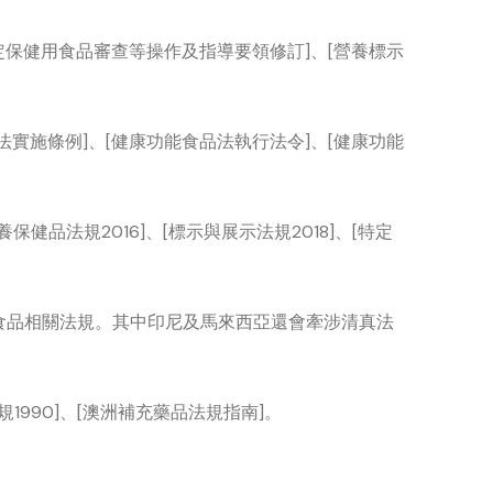
[特定保健用食品審查等操作及指導要領修訂]、[營養標示
品法實施條例]、[健康功能食品法執行法令]、[健康功能
養保健品法規2016]、[標示與展示法規2018]、[特定
自食品相關法規。其中印尼及馬來西亞還會牽涉清真法
規1990]、[澳洲補充藥品法規指南]。