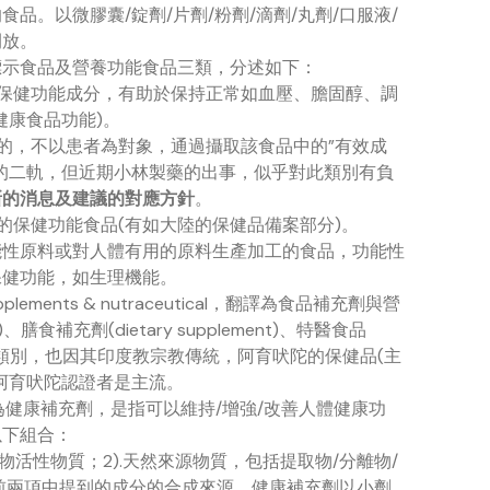
品。以微膠囊/錠劑/片劑/粉劑/滴劑/丸劑/口服液/
開放。
標示食品及營養功能食品三類，分述如下：
保健功能成分，有助於保持正常如血壓、膽固醇、調
健康食品功能)。
的，不以患者為對象，通過攝取該食品中的”有效成
的二軌，但近期小林製藥的出事，似乎對此類別有負
新的消息及建議的對應方針
。
的保健功能食品(有如大陸的保健品備案部分)。
能性原料或對人體有用的原料生產加工的食品，功能性
保健功能，如生理機能。
ments & nutraceutical，翻譯為食品補充劑與營
膳食補充劑(dietary supplement)、特醫食品
poses)等相關類別，也因其印度教宗教傳統，阿育吠陀的保健品(主
阿育吠陀認證者是主流。
s，翻譯為健康補充劑，是指可以維持/增強/改善人體健康功
以下組合：
等生物活性物質；2).天然來源物質，包括提取物/分離物/
).前兩項中提到的成分的合成來源。健康補充劑以小劑