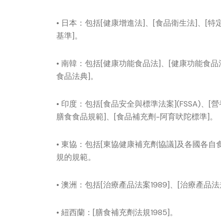
• 日本：包括[健康增進法]、[食品衛生法]、
基準]。
• 南韓：包括[健康功能食品法]、[健康功能食
食品法典]。
• 印度：包括[食品安全與標準法案](FSSA)、[營
膳食食品規範]、[食品補充劑-阿育吠陀標準]。
• 東協：包括[東協健康補充劑協議]及各國各
規的規範。
• 澳洲：包括[治療產品法案1989]、[治療產品法
• 紐西蘭：[膳食補充劑法規1985]。