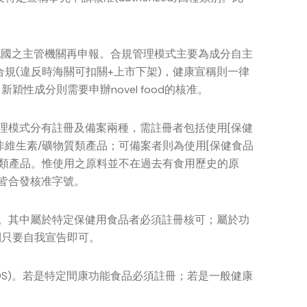
當地國之主管機關再申報。合規管理模式主要為成分自主
合規(違反時海關可扣關+上市下架)，健康宣稱則一律
性成分則需要申辦novel food的核准。
管理模式分有註冊及備案兩種，需註冊者包括使用[保健
非維生素/礦物質類產品；可備案者則為使用[保健食品
質類產品。惟使用之原料並不在過去有食用歷史的原
者皆合發核准字號。
會。其中屬於特定保健用食品者必須註冊核可；屬於功
則只要自我宣告即可。
FDS)。若是特定間康功能食品必須註冊；若是一般健康