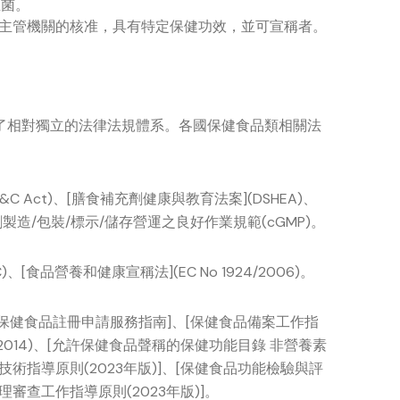
生菌。
得主管機關的核准，具有特定保健功效，並可宣稱者。
了相對獨立的法律法規體系。各國保健食品類相關法
C Act)、[膳食補充劑健康與教育法案](DSHEA)、
劑製造/包裝/標示/儲存營運之良好作業規範(cGMP)。
、[食品營養和健康宣稱法](EC No 1924/2006)。
[保健食品註冊申請服務指南]、[保健食品備案工作指
0-2014)、[允許保健食品聲稱的保健功能目錄 非營養素
價技術指導原則(2023年版)]、[保健食品功能檢驗與評
理審查工作指導原則(2023年版)]。