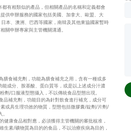
本都有相類似的產品，但相關產品的名稱和定義都會
以提供申辦服務的國家包括美國、加拿大、歐盟、大
度、日本、澳洲、巴西等國家，南韓及其他東協國家暫時
有相關申辦專家與主管機關溝通。
ts，翻譯為膳食補充劑，功能為膳食補充之用，含有一種或多
功能成分、胺基酸、蛋白質等，或是以上述成分汁濃
劑/粉劑/口服液型態攝入，不以傳統食品型態出現。
，翻譯為食品補充劑，功能目的為針對飲食進行補充，成分可
素或具生理功效的物質，型態包括微膠囊/錠劑/片劑/
入。
灣的健康食品相對應，必須獲得主管機關的審批核准，
充維生素/礦物質為目的的食品，不以治療疾病為目的，