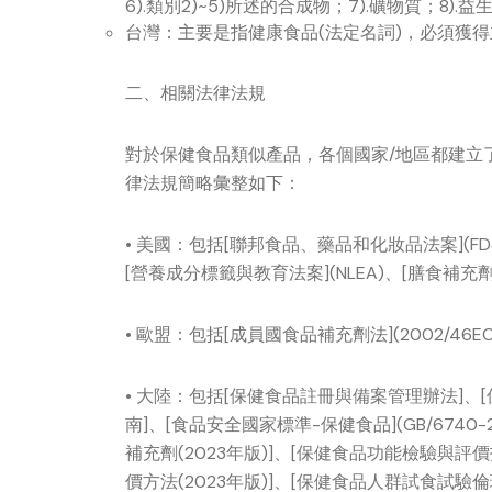
6).類別2)~5)所述的合成物；7).礦物質；8).益
台灣：主要是指健康食品(法定名詞)，必須獲
二、相關法律法規
對於保健食品類似產品，各個國家/地區都建立
律法規簡略彙整如下：
• 美國：包括[聯邦食品、藥品和化妝品法案](FD&
[營養成分標籤與教育法案](NLEA)、[膳食補充
• 歐盟：包括[成員國食品補充劑法](2002/46EC)
• 大陸：包括[保健食品註冊與備案管理辦法]、
南]、[食品安全國家標準-保健食品](GB/674
補充劑(2023年版)]、[保健食品功能檢驗與評
價方法(2023年版)]、[保健食品人群試食試驗倫