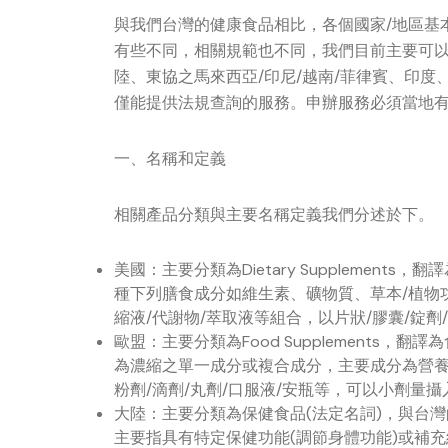
與我們台灣的健康食品相比，各個國家/地區基
有些不同，相關規範也不同，我們目前主要可
陸、東協之馬來西亞/印尼/越南/菲律賓、印
僅能提供法規查詢的服務。申辦服務必須當地
一、名稱和定義
相關產品分類與主要名稱定義我們分述於下。
美國：主要分類為Dietary Supplemen
種下列膳食成分如維生素、礦物質、草本/植物
縮液/代謝物/萃取液等組合，以片狀/膠囊/錠
歐盟：主要分類為Food Supplements
為濃縮之單一成分或複合成分，主要成分為營養
粉劑/滴劑/丸劑/口服液/安瓶等，可以小劑量攝
大陸：主要分類為保健食品(法定名詞)，與台
主要指具有特定保健功能(調節身體功能)或補