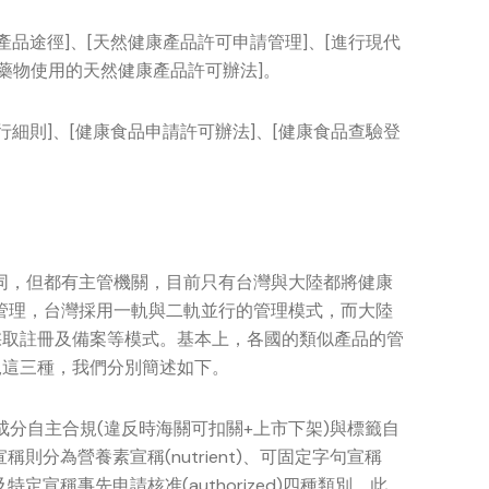
康產品途徑]、[天然健康產品許可申請管理]、[進行現代
藥物使用的天然健康產品許可辦法]。
施行細則]、[健康食品申請許可辦法]、[健康食品查驗登
同，但都有主管機關，目前只有台灣與大陸都將健康
管理，台灣採用一軌與二軌並行的管理模式，而大陸
採取註冊及備案等模式。基本上，各國的類似產品的管
規這三種，我們分別簡述如下。
為成分自主合規(違反時海關可扣關+上市下架)與標籤自
則分為營養素宣稱(nutrient)、可固定字句宣稱
HC)及特定宣稱事先申請核准(authorized)四種類別。此