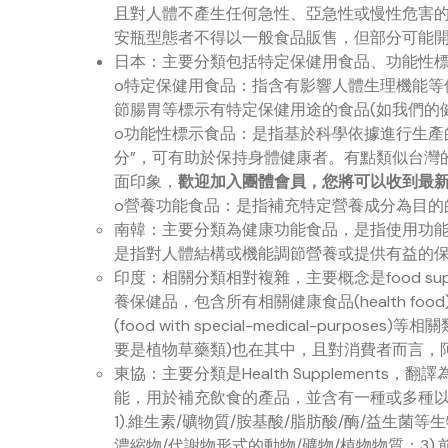
且對人體不產生任何急性、亞急性或慢性危害的食
安瓶型態者不得以一般食品販售，但部分可能
日本：主要分類包括特定保健用食品、功能性
o特定保健用食品：指含有影響人體生理機能等
節腸胃等標示有特定保健用途的食品(如我們的
o功能性標示食品：是指基於科學依據進行生產
分”，可有助於保持身體健康者。有點類似台灣
面印象，
歡迎加入團體會員，您將可以收到最
o營養功能食品：是指補充特定營養成分為目的
南韓：主要分類為健康功能食品，是指使用功
是指對人體結構或機能調節營養或提供有益的
印度：相關分類相對複雜，主要概念是food supple
養保健品，包含所有相關健康食品(health food)、
(food with special-medical-pur
要是植物草藥類)也在其中，且對消費者而言，
東協：主要分類是Health Supplement
能，用於補充飲食的產品，並含有一種或多種
1).維生素/礦物質/胺基酸/脂肪酸/酶/益生菌
濃縮物/代謝物形式的動物/礦物/植物物質；3