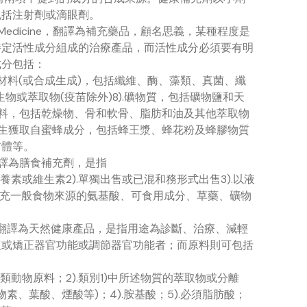
包括注射劑或滴眼劑。
y Medicine，翻譯為補充藥品，顧名思義，某種程度是
特定活性成分組成的治療產品，而活性成分必須要有明
成分包括：
物或草藥材料(或合成生成)，包括纖維、酶、藻類、真菌、纖
生物或萃取物(疫苗除外)8).礦物質，包括礦物鹽和天
動物原料，包括乾燥物、骨和軟骨、脂肪和油及其他萃取物
蜜蜂產生獲取自蜜蜂成分，包括蜂王漿、蜂花粉及蜂膠物質
前體等。
s，翻譯為膳食補充劑，是指
養素或維生素2).單獨出售或已混和務形式出售3).以液
用於補充一般食物來源的氨基酸、可食用成分、草藥、礦物
oduct，翻譯為天然健康產品，是指用途為診斷、治療、減輕
復或矯正器官功能或調節器官功能者；而原料則可包括
類動物原料；2).類別1)中所述物質的萃取物或分離
素、葉酸、煙酸等)；4).胺基酸；5).必須脂肪酸；