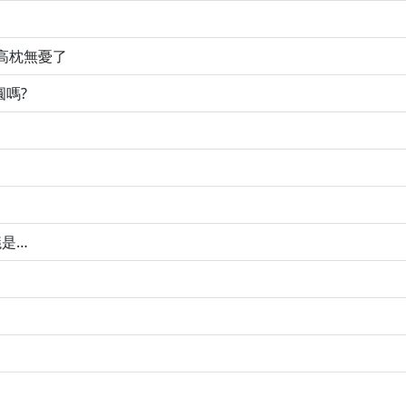
就高枕無憂了
圓嗎?
是…