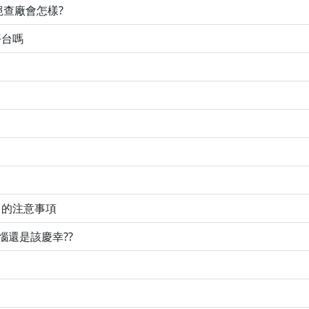
絕查廠會怎樣?
平台嗎
口的注意事項
惱還是該慶幸??