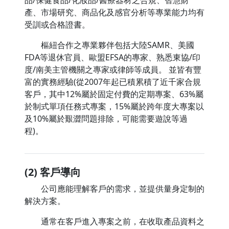
品/保健食品/化妝品/醫療器材之合規、智慧財
產、市場研究、商品化及感官分析等專業能力均有
受訓或合格證書。
樞紐合作之專業夥伴包括大陸SAMR、美國
FDA等退休官員、歐盟EFSA的專家、熟悉東協/印
度/南美主管機關之專家或律師等成員。 並皆有豐
富的實務經驗(從2007年起已積累積了近千家合規
客戶，其中12%屬於固定付費的定期專案、63%屬
於制式單項任務式專案，15%屬於跨年度大專案以
及10%屬於艱澀問題排除，可能需要遊說等過
程)。
(2) 客戶導向
公司應能理解客戶的需求，並提供量身定制的
解決方案。
通常在客戶進入專案之前，在收取產品資料之